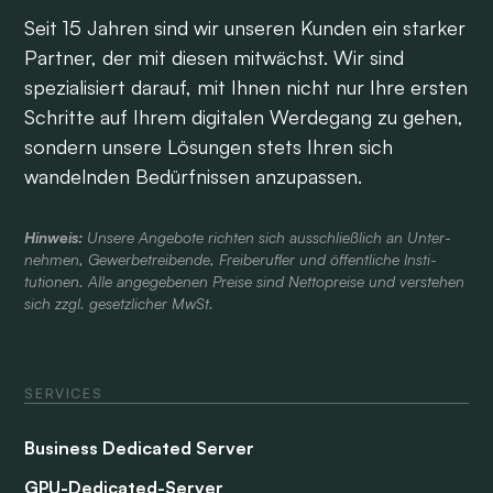
Seit 15 Jahren sind wir unseren Kunden ein starker
Partner, der mit diesen mitwächst. Wir sind
spezialisiert darauf, mit Ihnen nicht nur Ihre ersten
Schritte auf Ihrem digitalen Werdegang zu gehen,
sondern unsere Lösungen stets Ihren sich
wandelnden Bedürfnissen anzupassen.
Hinweis:
Unsere Angebote richten sich aus­schließlich an Unter­
nehmen, Gewerbe­treibende, Frei­berufler und öffent­liche Insti­
tutionen. Alle ange­gebenen Preise sind Netto­preise und verstehen
sich zzgl. gesetzlicher MwSt.
SERVICES
Business Dedicated Server
GPU-Dedicated-Server