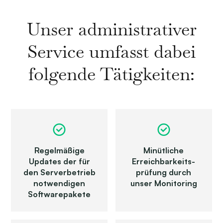
Unser administrativer
Service umfasst dabei
folgende Tätigkeiten:
Regelmäßige
Minütliche
Updates der für
Erreich­bar­keits­
den Server­betrieb
prüfung durch
not­wendigen
unser Monitoring
Soft­ware­pakete