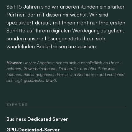
Seit 15 Jahren sind wir unseren Kunden ein starker
Partner, der mit diesen mitwächst. Wir sind
spezialisiert darauf, mit Ihnen nicht nur Ihre ersten
Schritte auf Ihrem digitalen Werdegang zu gehen,
sondern unsere Lösungen stets Ihren sich
wandelnden Bedürfnissen anzupassen.
Hinweis:
Unsere Angebote richten sich aus­schließlich an Unter­
nehmen, Gewerbe­treibende, Frei­berufler und öffent­liche Insti­
tutionen. Alle ange­gebenen Preise sind Netto­preise und verstehen
sich zzgl. gesetzlicher MwSt.
SERVICES
Business Dedicated Server
GPU-Dedicated-Server