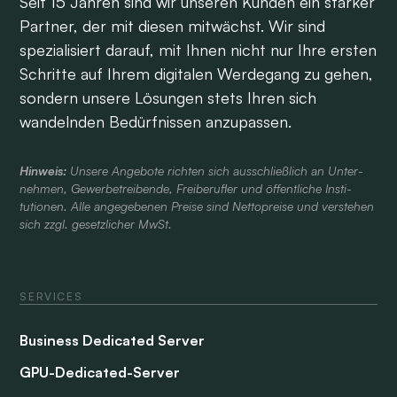
Seit 15 Jahren sind wir unseren Kunden ein starker
Partner, der mit diesen mitwächst. Wir sind
spezialisiert darauf, mit Ihnen nicht nur Ihre ersten
Schritte auf Ihrem digitalen Werdegang zu gehen,
sondern unsere Lösungen stets Ihren sich
wandelnden Bedürfnissen anzupassen.
Hinweis:
Unsere Angebote richten sich aus­schließlich an Unter­
nehmen, Gewerbe­treibende, Frei­berufler und öffent­liche Insti­
tutionen. Alle ange­gebenen Preise sind Netto­preise und verstehen
sich zzgl. gesetzlicher MwSt.
SERVICES
Business Dedicated Server
GPU-Dedicated-Server